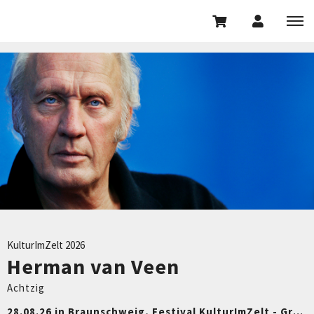
KulturImZelt 2026
Herman van Veen
Achtzig
28.08.26 in Braunschweig, Festival KulturImZelt - Großes Zelt