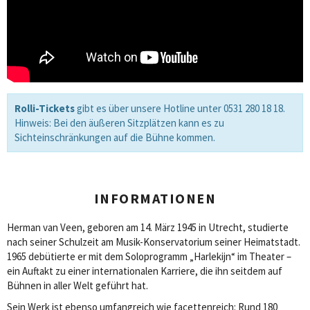
Rolli-Tickets
gibt es über unsere Hotline unter 0531 280 18 18.
Hinweis: Bei den äußeren Sitzplätzen kann es zu
Sichteinschränkungen auf die Bühne kommen.
INFORMATIONEN
Herman van Veen, geboren am 14. März 1945 in Utrecht, studierte
nach seiner Schulzeit am Musik-Konservatorium seiner Heimatstadt.
1965 debütierte er mit dem Soloprogramm „Harlekijn“ im Theater –
ein Auftakt zu einer internationalen Karriere, die ihn seitdem auf
Bühnen in aller Welt geführt hat.
Sein Werk ist ebenso umfangreich wie facettenreich: Rund 180