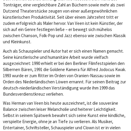
Tonträger, eine vergleichbare Zahl an Büchern sowie mehr als zwei
Dutzend Theaterstücke zeugen von einer außergewöhnlichen
künstlerischen Produktivität. Seit über einem Jahrzehnt tritt er
zudem erfolgreich als Maler hervor. Van Veen ist kein Künstler, der
sich auf ein Genre festlegen ließe – er bewegt sich mühelos
zwischen Chanson, Folk-Pop und Jazz ebenso wie zwischen Klassik
und Kleinkunst.
Auch als Schauspieler und Autor hat er sich einen Namen gemacht.
Seine künstlerische und humanitäre Arbeit wurde vielfach
ausgezeichnet: 1990 erhielt er bei den Berliner Filmfestspielen den
Silbernen Bären, 1991 die Goldene Kamera für Alfred Jodocus Kwak.
1993 wurde er zum Ritter im Orden von Oranien-Nassau sowie im
Orden des Niederländischen Löwen ernannt. Für seinen Beitrag zur
deutsch-niederländischen Verständigung wurde ihm 1999 das
Bundesverdienstkreuz verliehen.
Was Herman van Veen bis heute auszeichnet, ist die souveräne
Balance zwischen leiser Melancholie und heiterer Leichtigkeit.
Selbst in seinem Spätwerk bewahrt sich seine Kunst eine kindliche,
verspielte Energie, ohne je an Tiefe zu verlieren. Als Musiker,
Entertainer, Schriftsteller, Schauspieler und Clown ist er in vielen