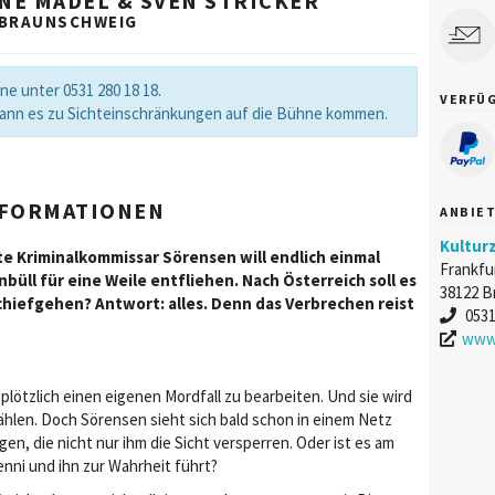
RNE MÄDEL & SVEN STRICKER
BRAUNSCHWEIG
ne unter 0531 280 18 18.
VERFÜ
 kann es zu Sichteinschränkungen auf die Bühne kommen.
FORMATIONEN
ANBIE
Kulturz
e Kriminalkommissar Sörensen will endlich einmal
Frankfu
üll für eine Weile entfliehen. Nach Österreich soll es
38122 B
schiefgehen? Antwort: alles. Denn das Verbrechen reist
0531
www.
l plötzlich einen eigenen Mordfall zu bearbeiten. Und sie wird
ählen. Doch Sörensen sieht sich bald schon in einem Netz
n, die nicht nur ihm die Sicht versperren. Oder ist es am
nni und ihn zur Wahrheit führt?