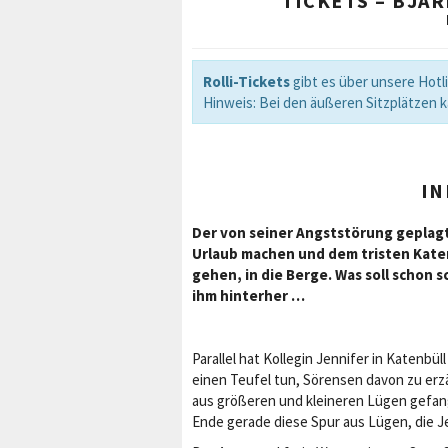
TICKETS – BJA
Rolli-Tickets
gibt es über unsere Hotli
Hinweis: Bei den äußeren Sitzplätzen
IN
Der von seiner Angststörung geplagt
Urlaub machen und dem tristen Katenb
gehen, in die Berge. Was soll schon 
ihm hinterher …
Parallel hat Kollegin Jennifer in Katenbül
einen Teufel tun, Sörensen davon zu erz
aus größeren und kleineren Lügen gefange
Ende gerade diese Spur aus Lügen, die Je