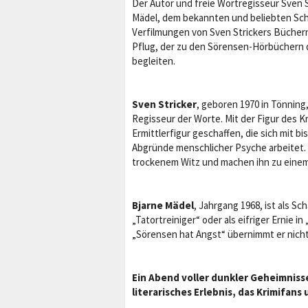
Der Autor und freie Wortregisseur Sven 
Mädel, dem bekannten und beliebten Scha
Verfilmungen von Sven Strickers Bücher
Pflug, der zu den Sörensen-Hörbüchern 
begleiten.
Sven Stricker
, geboren 1970 in Tönning,
Regisseur der Worte. Mit der Figur des 
Ermittlerfigur geschaffen, die sich mit
Abgründe menschlicher Psyche arbeitet.
trockenem Witz und machen ihn zu einem 
Bjarne Mädel
, Jahrgang 1968, ist als S
„Tatortreiniger“ oder als eifriger Ernie i
„Sörensen hat Angst“ übernimmt er nicht 
Ein Abend voller dunkler Geheimniss
literarisches Erlebnis, das Krimifan