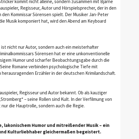
Stricker kommt nicht alleine, sondern zusammen mit Bjarne
uspieler, Regisseur, Autor und Hörspielsprecher, der in den
n den Kommissar Sörensen spielt. Der Musiker Jan-Peter
die Musik komponiert hat, wird den Abend am Keyboard
 ist nicht nur Autor, sondern auch ein meisterhafter
Kriminalkommissars Sörensen hat er eine unkonventionelle
 bissigem Humor und scharfer Beobachtungsgabe durch die
 Seine Romane verbinden psychologische Tiefe mit
herausragenden Erzähler in der deutschen Krimilandschaft.
chauspieler, Regisseur und Autor bekannt. Ob als kauziger
n „Stromberg“ – seine Rollen sind Kult. In der Verfilmung von
nur die Hauptrolle, sondern auch die Regie.
e, lakonischem Humor und mitreißender Musik – ein
s und Kulturliebhaber gleichermaßen begeistert.