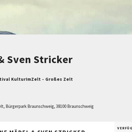
& Sven Stricker
tival KulturImZelt - Großes Zelt
lt
,
Bürgerpark Braunschweig
,
38100
Braunschweig
VERFÜ