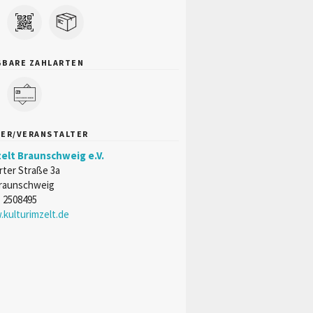
GBARE ZAHLARTEN
TER/VERANSTALTER
elt Braunschweig e.V.
rter Straße 3a
raunschweig
 2508495
kulturimzelt.de